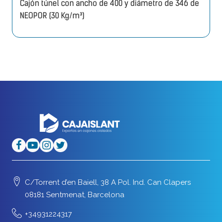
Cajón túnel con ancho de 400 y diámetro de 346 de
NEOPOR (30 Kg/m³)
C/Torrent d’en Baiell, 38 A Pol. Ind. Can Clapers
08181 Sentmenat, Barcelona
+34931224317