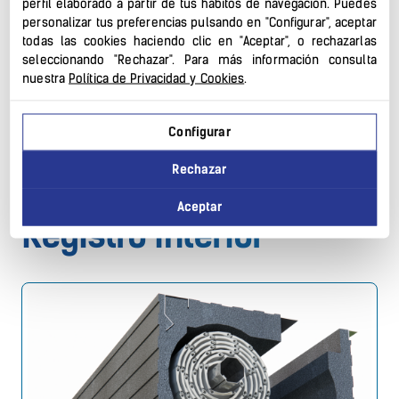
perfil elaborado a partir de tus hábitos de navegación. Puedes
Posible rebaje para premarco / Posible mosquitera
personalizar tus preferencias pulsando en "Configurar", aceptar
todas las cookies haciendo clic en "Aceptar", o rechazarlas
oculta / Diámetro modificado / Opción panel exterior
seleccionando "Rechazar". Para más información consulta
especial
nuestra
Política de Privacidad y Cookies
.
Aislamiento térmico
Aislamiento acústico
Configurar
Versatilidad
Permeabilidad
Rechazar
Aceptar
Registro Interior