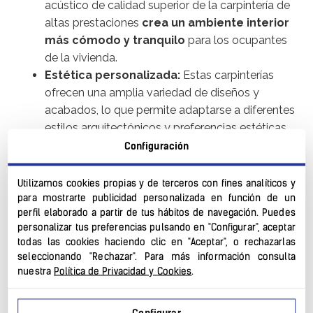
acústico de calidad superior de la carpintería de
altas prestaciones
crea un ambiente interior
más cómodo y tranquilo
para los ocupantes
de la vivienda.
Estética personalizada:
Estas carpinterías
ofrecen una amplia variedad de diseños y
acabados, lo que permite adaptarse a diferentes
estilos arquitectónicos y preferencias estéticas.
Esto significa que puedes encontrar la
Configuración
carpintería perfecta para
complementar el
diseño y la apariencia de tu hogar.
Utilizamos cookies propias y de terceros con fines analíticos y
Valor de reventa:
La carpintería de altas
para mostrarte publicidad personalizada en función de un
perfil elaborado a partir de tus hábitos de navegación. Puedes
prestaciones agrega valor a tu propiedad, ya
personalizar tus preferencias pulsando en "Configurar", aceptar
que ofrece un aspecto más moderno y mayor
todas las cookies haciendo clic en "Aceptar", o rechazarlas
eficiencia energética, lo que puede ser un
factor
seleccionando "Rechazar". Para más información consulta
atractivo para posibles compradores en el
nuestra
Política de Privacidad y Cookies
.
futuro.