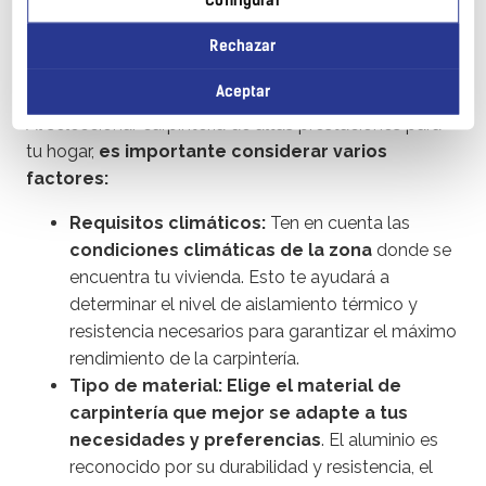
Configurar
4. Cómo elegir carpintería
Rechazar
de altas prestaciones:
Aceptar
Al seleccionar carpintería de altas prestaciones para
tu hogar,
es importante considerar varios
factores:
Requisitos climáticos:
Ten en cuenta las
condiciones climáticas de la zona
donde se
encuentra tu vivienda. Esto te ayudará a
determinar el nivel de aislamiento térmico y
resistencia necesarios para garantizar el máximo
rendimiento de la carpintería.
Tipo de material:
Elige el material de
carpintería que mejor se adapte a tus
necesidades y preferencias
. El aluminio es
reconocido por su durabilidad y resistencia, el