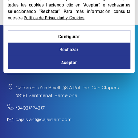
Membrana Acústica Autoadhesiva Tecsound
todas las cookies haciendo clic en "Aceptar", o rechazarlas
seleccionando "Rechazar". Para más información consulta
nuestra
Política de Privacidad y Cookies
.
Configurar
Rechazar
Aceptar
C/Torrent d’en Baiell, 38 A Pol. Ind. Can Clapers
08181 Sentmenat, Barcelona
+34931224317
cajaislant@cajaislant.com